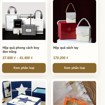
Sản phẩm này có nhiều biến thể. Các tùy chọn có thể được ch
Sản phẩm này có nhiều biến thể
Hộp quà phong cách boy
Hộp quà xách tay
đen trắng
Khoảng giá: từ 27.600 ₫ đến 41.400 ₫
27.600
₫
–
41.400
₫
170.200
₫
Xem phân loại
Xem phân loại
Sản phẩm này có nhiều biến thể. Các tùy chọn có thể được ch
Sản phẩm này có nhiều biến thể