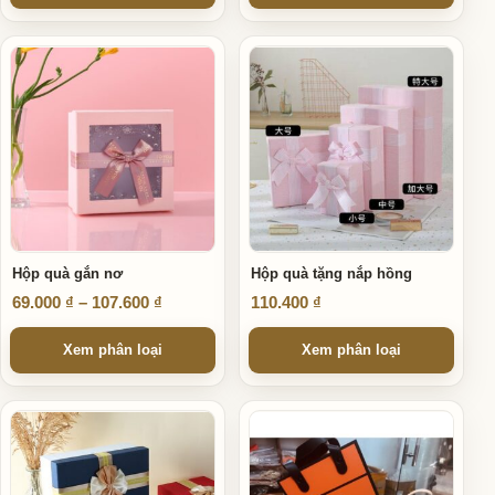
Sản phẩm này có nhiều biến thể. Các tùy chọn có thể được ch
Sản phẩm này có nhiều biến thể
Hộp quà gắn nơ
Hộp quà tặng nắp hồng
Khoảng giá: từ 69.000 ₫ đến 107.600 ₫
69.000
₫
–
107.600
₫
110.400
₫
Xem phân loại
Xem phân loại
Sản phẩm này có nhiều biến thể. Các tùy chọn có thể được ch
Sản phẩm này có nhiều biến thể