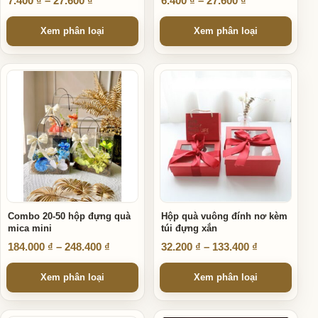
7.400
₫
–
27.600
₫
6.400
₫
–
27.600
₫
Xem phân loại
Xem phân loại
Sản phẩm này có nhiều biến thể. Các tùy chọn có thể được ch
Sản phẩm này có nhiều biến thể
Combo 20-50 hộp đựng quà
Hộp quà vuông đính nơ kèm
mica mini
túi đựng xắn
Khoảng giá: từ 184.000 ₫ đến 248.400 ₫
Khoảng giá: 
184.000
₫
–
248.400
₫
32.200
₫
–
133.400
₫
Xem phân loại
Xem phân loại