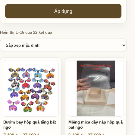
Áp dụng
Hiển thị 1–16 của 22 kết quả
Danh sách sản phẩm
Sản phẩm này có nhiều biến thể. Các tùy chọn có thể được ch
Sản phẩm này có nhiều biến thể
Bướm bay hộp quà tặng bất
Miếng mica đậy nắp hộp quà
ngờ
bất ngờ
Khoảng giá: từ 7.400 ₫ đến 27.600 ₫
Khoảng giá: từ