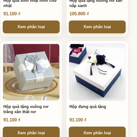
Hộp quà sinh nhật hình chữ
Hộp quà tặng vuông nơ xắn
nhật
nắp xanh
91.100
₫
105.800
₫
Xem phân loại
Xem phân loại
Sản phẩm này có nhiều biến thể. Các tùy chọn có thể được ch
Sản phẩm này có nhiều biến thể
Hộp quà tặng vuông nơ
Hộp đựng quà tặng
trắng xắn thắt nơ
91.100
₫
91.100
₫
Xem phân loại
Xem phân loại