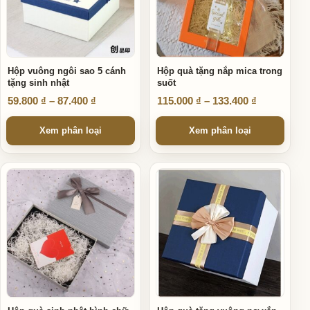
Hộp vuông ngôi sao 5 cánh
Hộp quà tặng nắp mica trong
tặng sinh nhật
suốt
Khoảng giá: từ 59.800 ₫ đến 87.400 ₫
Khoảng giá
59.800
₫
–
87.400
₫
115.000
₫
–
133.400
₫
Xem phân loại
Xem phân loại
Sản phẩm này có nhiều biến thể. Các tùy chọn có thể được ch
Sản phẩm này có nhiều biến thể